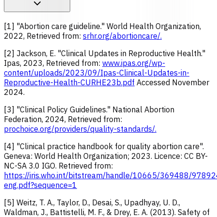
[1] "Abortion care guideline." World Health Organization,
2022, Retrieved from:
srhr.org/abortioncare/.
[2] Jackson, E. "Clinical Updates in Reproductive Health."
Ipas, 2023, Retrieved from:
www.ipas.org/wp-
content/uploads/2023/09/Ipas-Clinical-Updates-in-
Reproductive-Health-CURHE23b.pdf
Accessed November
2024.
[3] "Clinical Policy Guidelines." National Abortion
Federation, 2024, Retrieved from:
prochoice.org/providers/quality-standards/.
[4] "Clinical practice handbook for quality abortion care".
Geneva: World Health Organization; 2023. Licence: CC BY-
NC-SA 3.0 IGO. Retrieved from:
https://iris.who.int/bitstream/handle/10665/369488/978
eng.pdf?sequence=1
[5] Weitz, T. A., Taylor, D., Desai, S., Upadhyay, U. D.,
Waldman, J., Battistelli, M. F., & Drey, E. A. (2013). Safety of