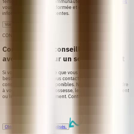
témoignages de notre communauté, notre
Page d'articles
vous permet de rester informée et engagée avec les
informations les plus récentes.
Voir tous les articles.
CONTACTEZ-NOUS
Contactez nos conseillères en
avortement pour un soutien gratuit
Si vous ne trouvez pas ce que vous cherchez ou avez
besoin d'aide, veuillez nous contacter via notre page de
conseil et les canaux disponibles. Nous pouvons répondre
à vos questions sur la grossesse, les options d'avortement
ou les soins post-avortement. Contactez-nous !
Obtenir des conseils personnalisés.