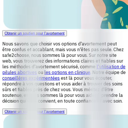
Obtenir un soutien pour l’avortement
Nous savons que choisir vos options d'avortement peut
être confus et accablant, mais vous n'êtes pas seule. Chez
safe2choose, nous sommes là pour vous. Sur notre site
web, vous trouverez des informations claires et fiables sur
les méthodes d'avortement sécurisé, comme
l'utilisation de
pilules abortives
ou
les options en clinique
. Notre équipe de
conseillères expérimentées
est là pour vous écouter,
répondre à vos questions et vous aider à trouver des soins
sûrs et fiables près de chez vous. Vous méritez d'être
soutenue, et nous sommes là pour vous aider à prendre la
décision qui vous convient, en toute confiance et avec soin.
Obtenir un soutien pour l’avortement