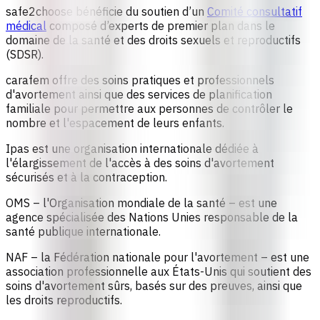
safe2choose bénéficie du soutien d’un
Comité consultatif
médical
composé d’experts de premier plan dans le
domaine de la santé et des droits sexuels et reproductifs
(SDSR).
carafem
offre des soins pratiques et professionnels
d'avortement ainsi que des services de planification
familiale pour permettre aux personnes de contrôler le
nombre et l'espacement de leurs enfants.
Ipas
est une organisation internationale dédiée à
l'élargissement de l'accès à des soins d'avortement
sécurisés et à la contraception.
OMS
– l'Organisation mondiale de la santé – est une
agence spécialisée des Nations Unies responsable de la
santé publique internationale.
NAF
– la Fédération nationale pour l'avortement – est une
association professionnelle aux États-Unis qui soutient des
soins d'avortement sûrs, basés sur des preuves, ainsi que
les droits reproductifs.