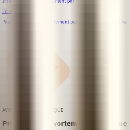
Informations sur l’avortement par pays
Foire aux questions
Pilules abortives vs avortement par aspiration intra-utérine
AVORTEMENT EN CLINIQUE
Procédures d'avortement en clinique