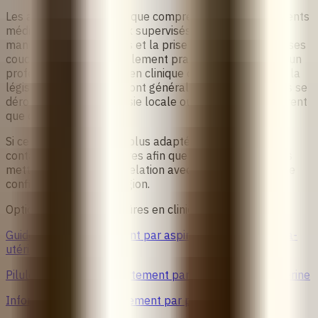
Les avortements en clinique comprennent les avortements
médicaux et chirurgicaux supervisés, les aspirations
manuelles intra-utérines et la prise en charge des fausses
couches. Ils sont généralement pratiqués au cabinet d'un
professionnel de santé, en clinique ou à l'hôpital, selon la
législation du pays. Ils sont généralement indolores ; ils se
déroulent sous anesthésie locale ou générale et ne durent
que quelques minutes.
Si cette méthode est la plus adaptée à votre situation,
contactez nos conseillères afin que nous puissions vous
mettre directement en relation avec des fournisseurs de
confiance dans votre région.
Options d’avortement sûres en clinique
Guide pour un avortement par aspiration manuelle intra-
utérine sécurisé
Pilules abortives vs avortement par aspiration intra-utérine
Informations sur l’avortement par pays