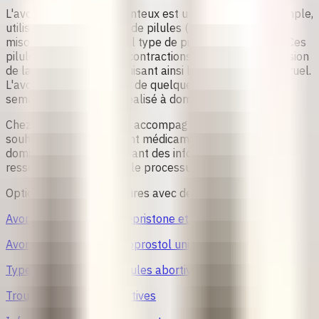
L'avortement médicamenteux est une méthode très simple,
utilisant soit deux types de pilules (mifépristone et
misoprostol), soit un seul type de pilule (misoprostol). Ces
pilules provoquent des contractions utérines et l'expulsion
de la grossesse, reproduisant ainsi le processus menstruel.
L'avortement peut durer de quelques jours à quelques
semaines et peut être réalisé à domicile.
Chez safe2choose, nous accompagnons les personnes
souhaitant un avortement médicamenteux autogéré à
domicile en leur fournissant des informations et des
ressources précises sur le processus.
Options d’avortement sûres avec des pilules
Avortement avec la Mifépristone et le Misoprostol
Avortement avec le Misoprostol uniquement
Types et marques de pilules abortives
Trouver des pilules abortives