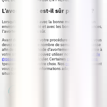
L’avortement est-il sûr pour moi ?
Lorsqu'il est pratiqué avec la bonne méthode, dans un
environnement adapté et avec les bonnes connaissances,
l'avortement est très sûr.
Avant de commencer votre procédure d'avortement, vous
devez connaître votre nombre de semaines de grossesse
afin de choisir la méthode d'avortement la plus adaptée à
votre situation. Vous pouvez utiliser notre
Calculateur de
grossesse
pour le calculer. Certaines
contre-indications
tpeuvent influencer votre choix. Nos
conseillères
peuvent
vous guider avec des informations adaptées à votre
situation.