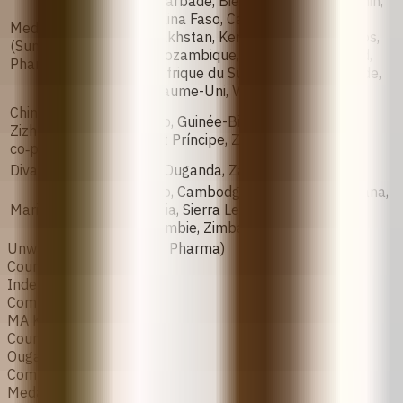
Argentine, Barbade, Biélorussie, Belize, Bénin,
Bolivie, Burkina Faso, Cambodge, Éthiopie,
Medabon
Ghana, Kazakhstan, Kenya, Kirghizistan, Laos,
(Sun
Moldavie, Mozambique, Macédoine du Nord,
Pharma):
Roumanie, Afrique du Sud, Soudan, Thaïlande,
Tunisie, Royaume-Uni, Vietnam, Zambie
China
Burkina Faso, Guinée-Bissau, Mozambique,
Zizhu
São Tomé et Príncipe, Zimbabwe
co‑pack:
Divabo
Cambodge, Ouganda, Zambie
Burkina Faso, Cambodge, Côte d'Ivoire, Ghana,
Mariprist
Kenya, Libéria, Sierra Leone, Ouganda,
Uruguay, Zambie, Zimbabwe
Unwanted- Kit (Mankind Pharma)
Countries
Inde
Composition
MA Kare
Countries
Ouganda, Kenya
Composition
Medabon (Sun Pharma):