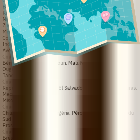
Countries
Burkina Faso, Cambodge, Cameroun, Côte d'Ivoire, Ghana,
Kenya, Libéria, Madagascar, Malawi, Mali, Myanmar, Niger,
Nigéria, Sénégal, Sierra Leone, Tanzanie, Ouganda, Zambie,
Zimbabwe
Miso‑Kare
Countries
Inde, Kenya, Soudan du Sud, Tanzanie, Ouganda
Avertiso
Countries
Bénin, Botswana, Cameroun, Mali, Namibie, Nigeria,
Ouganda, Zimbabwe
Taneciprol
Countries
République dominicaine, El Salvador, Guatemala, Honduras,
Mexique
Misoprostol (Naari)
Countries
Chili, Kenya, Myanmar, Nigéria, Pérou, Tanzanie, Soudan du
Sud
Prostokos
Countries
Brésil