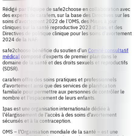
Rédigé par l'équipe de safe2choose en collaboration avec
des experts de carafem, sur la base des Directives sur les
soins d’avortement 2022 de l’OMS, des Mises à jour
cliniques sur la santé reproductive 2023 d’Ipas, et des
Directives de politique clinique pour les soins d’avortement
2024 de la NAF.
safe2choose bénéficie du soutien d’un
Comité consultatif
médical
composé d’experts de premier plan dans le
domaine de la santé et des droits sexuels et reproductifs
(SDSR).
carafem
offre des soins pratiques et professionnels
d'avortement ainsi que des services de planification
familiale pour permettre aux personnes de contrôler le
nombre et l'espacement de leurs enfants.
Ipas
est une organisation internationale dédiée à
l'élargissement de l'accès à des soins d'avortement
sécurisés et à la contraception.
OMS
– l'Organisation mondiale de la santé – est une