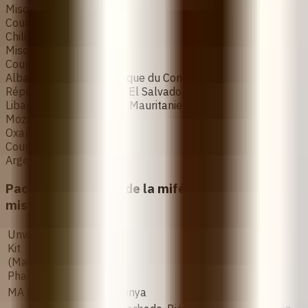
Misotrol
Countries
Chili et Amérique Latine
Misofar
Countries
Albanie, Angola, République du Congo, Côte d'Ivoire,
République dominicaine, El Salvador, Guinée, Honduras,
Liban, Madagascar, Mali, Mauritanie, Moldavie,
Mozambique, Espagne
Oxaprost®
Countries
Argentina
Pack combiné avec de la mifépristone et du
misoprostol
Unwanted-
Kit
Inde
(Mankind
Pharma)
MA Kare
Ouganda, Kenya