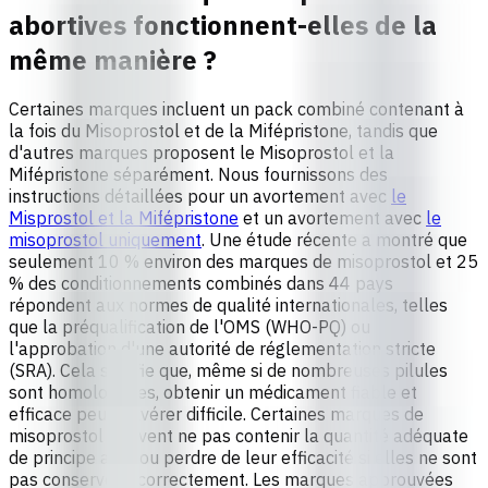
abortives fonctionnent-elles de la
même manière ?
Certaines marques incluent un pack combiné contenant à
la fois du Misoprostol et de la Mifépristone, tandis que
d'autres marques proposent le Misoprostol et la
Mifépristone séparément. Nous fournissons des
instructions détaillées pour un avortement avec
le
Misprostol et la Mifépristone
et un avortement avec
le
misoprostol uniquement
. Une étude récente a montré que
seulement 10 % environ des marques de misoprostol et 25
% des conditionnements combinés dans 44 pays
répondent aux normes de qualité internationales, telles
que la préqualification de l'OMS (WHO-PQ) ou
l'approbation d'une autorité de réglementation stricte
(SRA). Cela signifie que, même si de nombreuses pilules
sont homologuées, obtenir un médicament fiable et
efficace peut s'avérer difficile. Certaines
marques de
misoprostol
peuvent ne pas contenir la quantité adéquate
de principe actif ou perdre de leur efficacité si elles ne sont
pas conservées correctement. Les marques approuvées