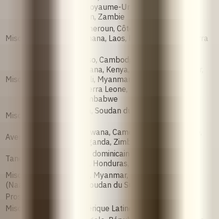
Ouganda, Royaume-Uni, États-Unis,
Ouzbékistan, Zambie
Bolivie, Cameroun, Côte d'Ivoire, Équateur,
Miso‑Fem
Éthiopie, Ghana, Laos, Libéria, Sénégal, Sierra
Leone
Burkina Faso, Cambodge, Cameroun, Côte
d'Ivoire, Ghana, Kenya, Libéria, Madagascar,
Misoclear
Malawi, Mali, Myanmar, Niger, Nigéria,
Sénégal, Sierra Leone, Tanzanie, Ouganda,
Zambie, Zimbabwe
Inde, Kenya, Soudan du Sud, Tanzanie,
Miso‑Kare
Ouganda
Bénin, Botswana, Cameroun, Mali, Namibie,
Avertiso
Nigeria, Ouganda, Zimbabwe
République dominicaine, El Salvador,
Taneciprol
Guatemala, Honduras, Mexique
Misoprostol
Chili, Kenya, Myanmar, Nigéria, Pérou,
(Naari)
Tanzanie, Soudan du Sud
Prostokos
Brésil
Misotrol
Chili et Amérique Latine