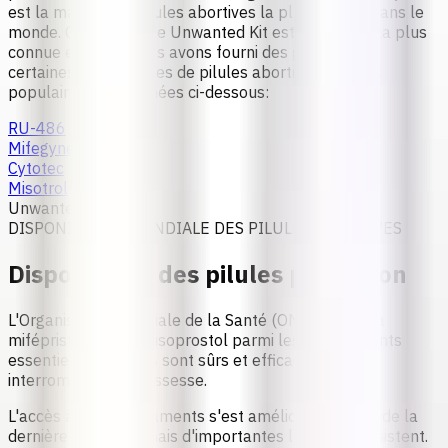
est la marque de pilules abortives la plus connue dans le
monde. Cependant, le Unwanted Kit est la marque la plus
connue en Inde. Nous avons fourni des guides pour
certaines des marques de pilules abortives les plus
populaires mentionnées ci-dessous:
RU-486
Mifegyne
Cytotec
Misotrol
Unwanted-Kit
DISPONIBILITÉ MONDIALE DES PILULES ABORTIVES
Disponibilité des pilules par région
L'Organisation mondiale de la Santé (OMS) classe
la
mifépristone et le misoprostol parmi les médicaments
essentiels [7]
, car ils sont sûrs et efficaces pour
interrompre une grossesse.
L'accès à ces médicaments s'est amélioré au cours de la
dernière décennie
, mais d'importantes lacunes subsistent.