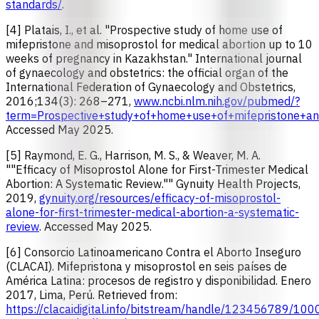
standards/
.
[4] Platais, I., et al. "Prospective study of home use of
mifepristone and misoprostol for medical abortion up to 10
weeks of pregnancy in Kazakhstan." International journal
of gynaecology and obstetrics: the official organ of the
International Federation of Gynaecology and Obstetrics,
2016;134(3): 268–271,
www.ncbi.nlm.nih.gov/pubmed/?
term=Prospective+study+of+home+use+of+mifepristone+a
Accessed May 2025.
[5] Raymond, E. G., Harrison, M. S., & Weaver, M. A.
""Efficacy of Misoprostol Alone for First-Trimester Medical
Abortion: A Systematic Review."" Gynuity Health Projects,
2019,
gynuity.org/resources/efficacy-of-misoprostol-
alone-for-first-trimester-medical-abortion-a-systematic-
review
. Accessed May 2025.
[6] Consorcio Latinoamericano Contra el Aborto Inseguro
(CLACAI). Mifepristona y misoprostol en seis países de
América Latina: procesos de registro y disponibilidad. Enero
2017, Lima, Perú. Retrieved from:
https://clacaidigital.info/bitstream/handle/1234567