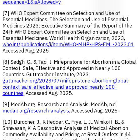
sequence=1&isAllowed=y
[7] WHO Expert Committee on Selection and Use of
Essential Medicines. The Selection and Use of Essential
Medicines 2023: Executive Summary of the Report of the
24th WHO Expert Committee on Selection and Use of
Essential Medicines. World Health Organization, 2023,
who.int/publications/i/item/WHO-MHP-HPS-EML-2023.01
Accessed Aug. 2025.
[8] Sedgh, G., & Taqi, I. Mifepristone for Abortion in a Global
Context: Safe, Effective and Approved in Nearly 100
Countries. Guttmacher Institute, 2023,
guttmacher.org/2023/07/mifepristone-abortion-global-
context-safe-effective-and-approved-nearly-100-
countries
. Accessed Aug. 2025.
[9] MedAb.org. Research and Analysis. MedAb, n.d.,
medab.org/research-analysis
. Accessed Aug. 2025.
[10] Durocher, J., Kilfedder, C., Frye, L. J., Winikoff, B., &
Srinivasan, K. A Descriptive Analysis of Medical Abortion
Commodity Availability and Pricing at Retail Outlets in 44