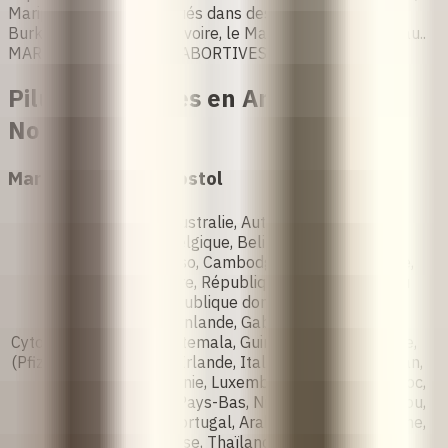
Mariprist
sont homologués dans des pays comme
le
Burkina Faso, la Côte d'Ivoire, le Mali et la Guinée-Bissau.
.
MARQUES DE PILULES ABORTIVES
Pilules abortives en Amérique du
Nord
Marques de misoprostol
Arménie, Australie, Autriche, Azerbaïdjan,
Bahreïn, Belgique, Belize, Bénin, Bolivie,
Burkina Faso, Cambodge, Cameroun, Chine,
Côte d'Ivoire, République démocratique du
Congo, République dominicaine, Équateur,
Salvador, Finlande, Gabon, Géorgie, Ghana,
Cytotec
Grèce, Guatemala, Guinée, Guyane, Islande,
(Pfizer)
Indonésie, Irlande, Italie, Kenya, Kirghizistan,
Liban, Lituanie, Luxembourg, Mexique, Maroc,
Myanmar, Pays-Bas, Nigéria, Norvège, Pérou,
Pologne, Portugal, Arabie saoudite, Espagne,
Suède, Suisse, Thaïlande, Togo, Turquie,