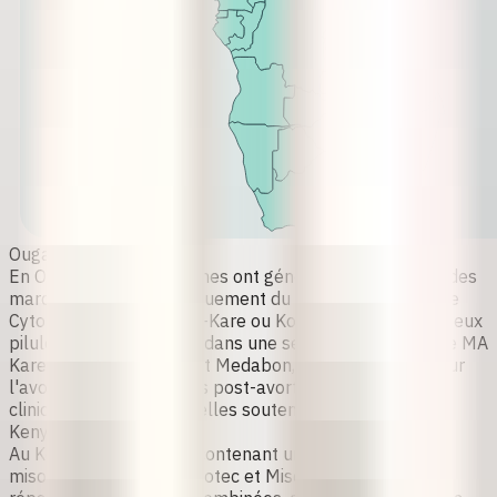
Ouganda
En
Ouganda
, les personnes ont généralement accès à des
marques contenant uniquement du misoprostol, comme
Cytotec, Misoclear, Miso-Kare ou Kontrac
. Lorsque les deux
pilules sont disponibles dans une seule boîte, on trouve
MA
Kare, Divabo, Mariprist et Medabon
, toutes utilisées pour
l'avortement et les soins post-avortement dans les
cliniques publiques et celles soutenues par des ONG.
Kenya
Au
Kenya
, les marques contenant uniquement du
misoprostol, comme
Cytotec
et
Miso-Kare
, sont très