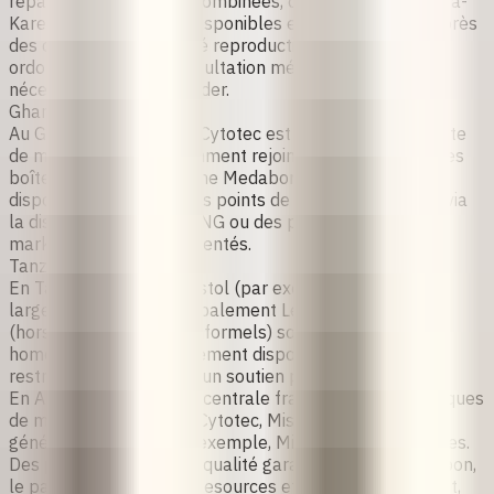
répandues. Des boîtes combinées, comme
Medabon, Ma-
Kare et Mariprist
, sont disponibles en pharmacie et auprès
des organismes de santé reproductive, mais une
ordonnance ou une consultation médicale peuvent être
nécessaires pour y accéder.
Ghana and Nigeria
Au
Ghana et au Nigéria
, Cytotec est la marque dominante
de misoprostol, fréquemment rejointe par
Misoclear
. Des
boîtes combinées, comme
Medabon et Mariprist
, sont
disponibles dans certains points de vente, notamment via
la distribution par des ONG ou des programmes de
marketing social réglementés.
Tanzanie
En
Tanzanie
, le misoprostol (par exemple,
Cytotec
) est
largement utilisé (principalement Les
packs combinés
(hors AMM et souvent informels) sont rarement
homologués ou officiellement disponibles en raison de
restrictions légales et d'un soutien politique limité.
En Afrique de l'Ouest et centrale francophone, les marques
de misoprostol comme
Cytotec, Misoclear
et les
génériques locaux (par exemple,
Misodia
) sont courantes.
Des packs combinés de qualité garantie comme
Medabon,
le pack Zizhu de China Resources
et, occasionnellement,