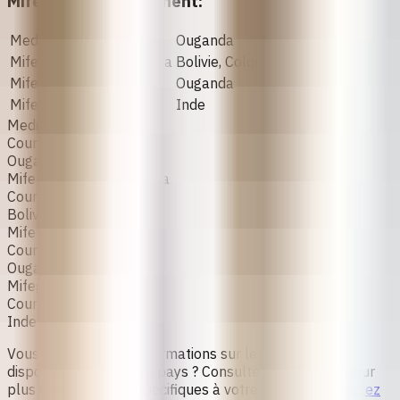
Mifépristone seulement:
Mediprist
Ouganda
Mifepristone LinePharma
Bolivie, Colombie
Mifetril
Ouganda
Mifegest
Inde
Mediprist
Countries
Ouganda
Mifepristone LinePharma
Countries
Bolivie, Colombie
Mifetril
Countries
Ouganda
Mifegest
Countries
Inde
Vous souhaitez des informations sur les marques
disponibles dans votre pays ? Consultez
MedAb.org
pour
plus d'informations spécifiques à votre pays ou
contactez