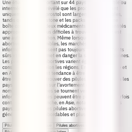
Une
étude récente portant sur 44 pays à revenu faible ou
intermédiaire
[10] a révélé que les produits contenant
uniquement du misoprostol sont largement disponibles,
tandis que la mifépristone et les packs combinés (une
boîte contenant les deux médicaments dans les quantités
appropriées) sont plus difficiles à trouver.
La qualité
est
une autre préoccupation. Même lorsque des pilules
abortives sont disponibles, les marchés formels et
informels ne garantissent pas toujours des médicaments
sûrs et fiables. Cela met en danger la santé des personnes.
Les prix des pilules abortives
varient également
considérablement selon les régions. En Amérique latine et
en Afrique, les prix ont tendance à être élevés et il peut
être plus difficile de trouver des pilules de qualité. Dans les
pays où la législation sur l'avortement est stricte, de
nombreuses personnes se tournent vers les marchés
informels où les pilules peuvent être plus chères et parfois
contrefaites. En revanche, en Asie, notamment dans des
pays comme l’Inde, les pilules abortives sont
généralement plus abordables et plus fiables.
Pilules abortives en Afrique
Pilules abortives en Asie
Pilules abortives en Amérique latine