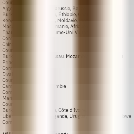
Countries
Argentine, Barbade, Biélorussie, Belize, Bénin, Bolivie,
Burkina Faso, Cambodge, Éthiopie, Ghana, Kazakhstan,
Kenya, Kirghizistan, Laos, Moldavie, Mozambique,
Macédoine du Nord, Roumanie, Afrique du Sud, Soudan,
Thaïlande, Tunisie, Royaume-Uni, Vietnam, Zambie
Composition
China Zizhu co‑pack:
Countries
Burkina Faso, Guinée-Bissau, Mozambique, São Tomé et
Príncipe, Zimbabwe
Composition
Divabo
Countries
Cambodge, Ouganda, Zambie
Composition
Mariprist
Countries
Burkina Faso, Cambodge, Côte d'Ivoire, Ghana, Kenya,
Libéria, Sierra Leone, Ouganda, Uruguay, Zambie, Zimbabwe
Composition