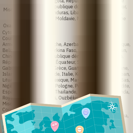
Albanie, Angola, République du Congo, Côte
d'Ivoire, République dominicaine, El Salvador,
Misofar
Guinée, Honduras, Liban, Madagascar, Mali,
Mauritanie, Moldavie, Mozambique, Espagne
Oxaprost®
Argentina
Cytotec (Pfizer)
Countries
Arménie, Australie, Autriche, Azerbaïdjan, Bahreïn, Belgique,
Belize, Bénin, Bolivie, Burkina Faso, Cambodge, Cameroun,
Chine, Côte d'Ivoire, République démocratique du Congo,
République dominicaine, Équateur, Salvador, Finlande,
Gabon, Géorgie, Ghana, Grèce, Guatemala, Guinée, Guyane,
Islande, Indonésie, Irlande, Italie, Kenya, Kirghizistan, Liban,
Lituanie, Luxembourg, Mexique, Maroc, Myanmar, Pays-Bas,
Nigéria, Norvège, Pérou, Pologne, Portugal, Arabie saoudite,
Espagne, Suède, Suisse, Thaïlande, Togo, Turquie, Ouganda,
Royaume-Uni, États-Unis, Ouzbékistan, Zambie
Miso‑Fem
Countries
Bolivie, Cameroun, Côte d'Ivoire, Équateur, Éthiopie, Ghana,
Laos, Libéria, Sénégal, Sierra Leone
Misoclear