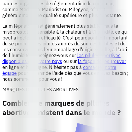
par des organismes de réglementation de confiance,
comme Medabon, Mariprist ou Mifegyne, offrent
généralement une qualité supérieure et plus constante.
La mifépristone est généralement plus stable, mais
le
misoprostol est sensible à la chaleur et à l'humidité, ce qui
peut affecter son efficacité
. C'est pourquoi il est important
de
se procurer les pilules auprès de sources fiables
et de
les conserver dans leur emballage d'origine scellé, à l'abri
de l'humidité. Renseignez-vous sur
les pilules abortives
disponibles dans votre pays
ou sur
la façon de les trouver
en ligne et hors ligne. N'hésitez pas à
contacter notre
équipe
pour obtenir de l'aide dès que vous en avez besoin ;
nous sommes là pour vous !
MARQUES DE PILULES ABORTIVES
Combien de marques de pilules
abortives existent dans le monde ?