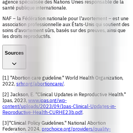
agence spécialisée des Nations Unies responsable de la
santé publique internationale.
NAF
– la Fédération nationale pour l'avortement – est une
association professionnelle aux États-Unis qui soutient des
soins d'avortement sûrs, basés sur des preuves, ainsi que
les droits reproductifs.
Sources
[1] "Abortion care guideline." World Health Organization,
2022,
srhr.org/abortioncare/
.
[2] Jackson, E. "Clinical Updates in Reproductive Health."
Ipas, 2023,
www.ipas.org/wp-
content/uploads/2023/09/Ipas-Clinical-Updates-in-
Reproductive-Health-CURHE23b.pdf
.
[3]"Clinical Policy Guidelines." National Abortion
Federation, 2024,
prochoice.org/providers/quality-