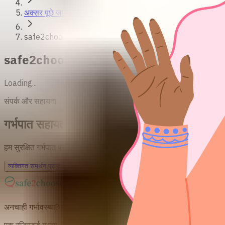
अक्सर पूछे जाने वाले सवाल
safe2choose
safe2choose के बारे में - FAQ
Loading...
संपर्क और सहायता
गर्भपात सहायता और परामर्श प्राप्त करें
हम सुरक्षित गर्भपात पर साक्ष्य-आधारित जानकारी प्रदान करते हैं। हमारी निःशुल्
व्यक्तिगत समर्थन प्राप्त करें
अनचाही गर्भावस्था? हम आपकी मदद कर सकते हैं।
एक रजिस्टर्ड यू.एस.-आधारित 501c(3) नॉन-प्रॉफिट संगठन से संबंधित है। s