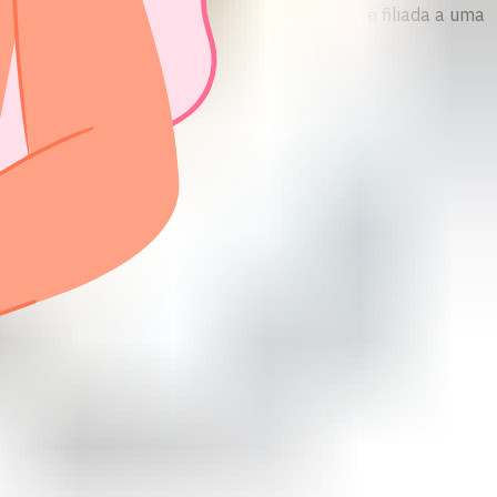
o destinado apenas a fins informativos e não é filiada a uma