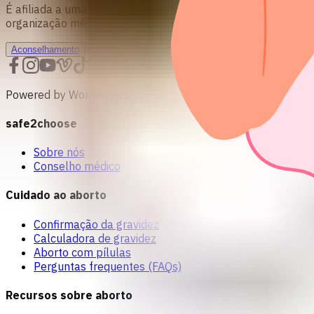
É afiliada a uma organização sem fins lucrativos 501c(3) re
organização médica
info@safe2choose.org
Aconselhamento
Powered by Women First Digital
safe2choose
Sobre nós
Conselho médico
Cuidado ao aborto
Confirmação da gravidez
Calculadora de gravidez
Aborto com pílulas
Perguntas frequentes (FAQs)
Recursos sobre aborto