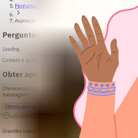
Perguntas frequentes
Aspiração manual intrauterina
Perguntas frequentes sobre o aborto 
Loading...
Contato e apoio
Obter apoio e aconselhamento para a
Oferecemos informações comprovadas sobre aborto seguro. N
mensagem!
Obtenha apoio personalizado
Gravidez indesejada? Nós podemos apoiá-la