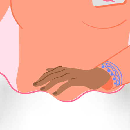
gistrada nos Estados Unidos. safe2choose proporciona conteúd