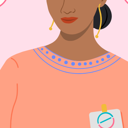
por Aspiração Manual Intrauterina
bortar
osso serviço de aconselhamento é gratuito, seguro, confide