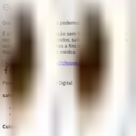
Gravidez indesejada? Nós podemos apoiá-la
É afiliada a uma organização sem fins lucrativos 501c(3)
registrada nos Estados Unidos. safe2choose proporciona
conteúdo destinado apenas a fins informativos e não é
filiada a uma organização médica
info@safe2choose.org
Aconselhamento
Powered by Women First Digital
safe2choose
Sobre nós
Conselho médico
Cuidado ao aborto