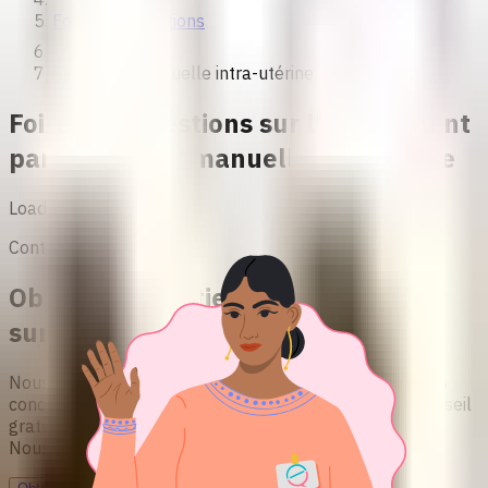
Foire aux questions
Aspiration manuelle intra-utérine
Foire aux questions sur l'avortement
par aspiration manuelle endotérine
Loading...
Contact et soutien
Obtenir un soutien et des conseils
sur l'avortement
Nous offrons des informations fondées sur des preuves
concernant l'avortement sécurisé. Notre service de conseil
gratuit est sûr, confidentiel, pratique et sans jugement.
Nous attendons votre message !