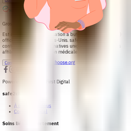
Obtenir des conseils personnalisés
Grossesse non désirée? Nous pouvons vous soutenir.
Est affiliée à une organisation à but non lucratif 501c(3)
officielle basée aux États-Unis. safe2choose fournit du
contenu à des fins informatives uniquement et n'est pas
affiliée à une organisation médicale.
info@safe2choose.org
Consultation
Powered by Women First Digital
safe2choose
À propos de nous
Conseil médical
Soins liés à l'avortement