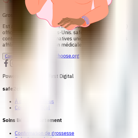
Grossesse non désirée? Nous pouvons vous soutenir.
Est affiliée à une organisation à but non lucratif 501c(3)
officielle basée aux États-Unis. safe2choose fournit du
contenu à des fins informatives uniquement et n'est pas
affiliée à une organisation médicale.
info@safe2choose.org
Consultation
Powered by Women First Digital
safe2choose
À propos de nous
Conseil médical
Soins liés à l'avortement
Confirmation de grossesse