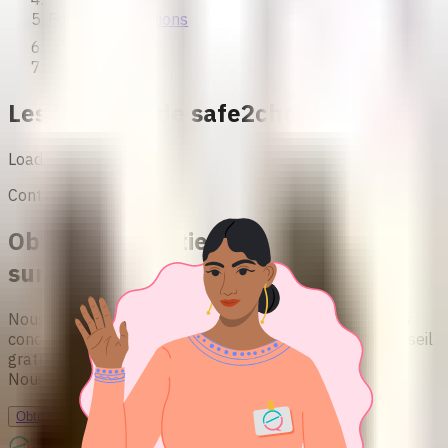
Foire aux questions
safe2choose
Les Services de safe2choose - FAQ
Loading...
Contact et soutien
Obtenir un soutien et des conseils
sur l'avortement
Nous offrons des informations fondées sur des preuves
concernant l'avortement sécurisé. Notre service de conseil
gratuit est sûr, confidentiel, pratique et sans jugement.
Nous attendons votre message !
Obtenir des conseils personnalisés