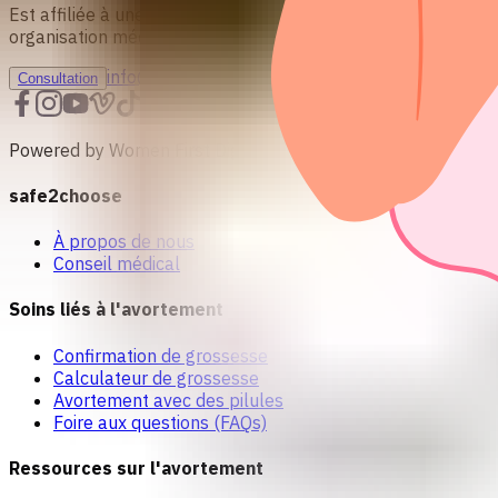
Est affiliée à une organisation à but non lucratif 501c(3) of
organisation médicale.
info@safe2choose.org
Consultation
Powered by Women First Digital
safe2choose
À propos de nous
Conseil médical
Soins liés à l'avortement
Confirmation de grossesse
Calculateur de grossesse
Avortement avec des pilules
Foire aux questions (FAQs)
Ressources sur l'avortement