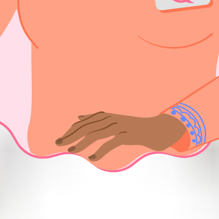
ficielle basée aux États-Unis. safe2choose fournit du contenu à