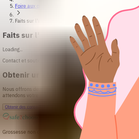
Foire aux questions
Faits sur l'avortement
Faits sur l'avortement - FAQ
Loading...
Contact et soutien
Obtenir un soutien et des conseils su
Nous offrons des informations fondées sur des preuves concer
attendons votre message !
Obtenir des conseils personnalisés
Grossesse non désirée? Nous pouvons vous soutenir.