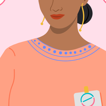
r l'avortement
nant l'avortement sécurisé. Notre service de conseil gratuit e