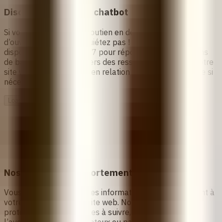
Discutez avec notre chatbot
Si vous avez besoin de soutien en dehors de nos heures
d’ouverture, ne vous inquiétez pas ! Notre chatbot est
disponible 24h/24 et 7j/7 pour répondre à vos questions
de base, vous orienter vers des ressources utiles sur notre
site web et vous mettre en relation avec une conseillère si
nécessaire.
Loading...
Nos protocoles d’avortement
Vous pouvez consulter les informations sur l’avortement à
votre rythme sur notre site web. Nous proposons des
protocoles clairs et faciles à suivre, que ce soit pour