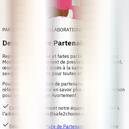
PARTENARIATS ET COLLABORATIONS
Devenez Notre Partenaire
Rejoignez safe2choose et faites partie de notre Réseau
Mondial de Référencement de prestataires d’avortement,
œuvrant pour élargir l’accès à la santé et aux droits
sexuels et reproductifs pour toutes et tous.
Pour toute collaboration de partenariat ou de
référencement, ou pour en savoir plus sur notre Formation
pour les Conseillers en Avortement :
Contactez directement notre équipe de partenariat à
l'adresse
partnerships@safe2choose.org
.
Découvrez notre
Page de Partenariat
ainsi que notre