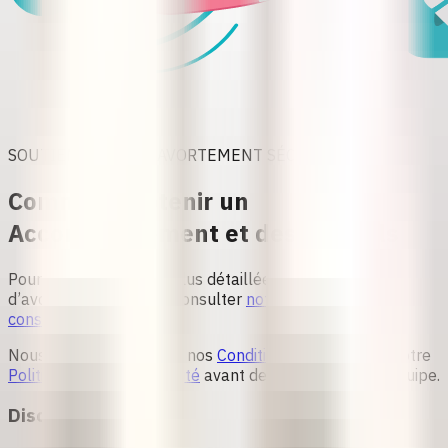
SOUTIEN POUR UN AVORTEMENT SÉCURISÉ
Comment Obtenir un
Accompagnement et des Conseils
Pour des informations plus détaillées sur les conseils
d’avortement, veuillez consulter
notre page sur les
conseils
.
Nous vous invitons à lire nos
Conditions générales
et notre
Politique de confidentialité
avant de contacter notre équipe.
Discutez avec nous