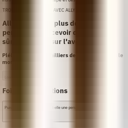
TROUVEZ DU SOUTIEN AVEC ALLY
Ally a déjà aidé plus de 10 000
personnes à recevoir des conseils
sûrs et fiables sur l'avortement.
Plébiscité par des milliers de personnes dans le
monde
Loading...
Foire Aux Questions
Puis-je appeler Ally ? Ally est-elle une personne ?