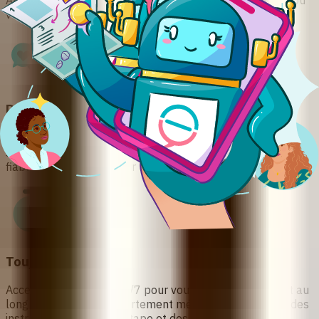
Ally vous offre un espace bienveillant et sans préjugés où
vous pouvez obtenir de l'aide sans pression ni parti pris.
Des Conseils Guidés par des Experts
Développé en collaboration avec des professionnelles de
santé renommées, notre chatbot offre des informations
fiables et actualisées sur l'avortement médicamenteux.
Toujours disponible
Accessible 24h/24 et 7j/7 pour vous accompagner tout au
long du processus d'avortement médicamenteux, avec des
instructions étape par étape et des conseils post-soins.