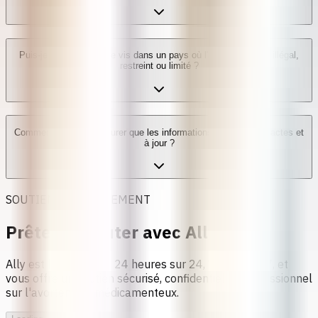
Puis-je utiliser Ally si je vis dans un pays où l'avortement est illégal,
restreint ou limité ?
Comment puis-je m'assurer que les informations d'Ally sont exactes et
à jour ?
SOUTIEN À L'AVORTEMENT
Prête à Discuter avec Ally ?
Ally est là pour vous 24 heures sur 24, 7 jours sur 7, et
vous offre un soutien sécurisé, confidentiel et professionnel
sur l'avortement médicamenteux.