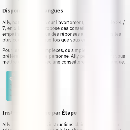
Disponible en 6 langues
Ally, notre
chatbot IA sur l'avortement
, est disponible
24 /
7, en 6 langues
, et propose des conseils précis et
empathiques, ainsi que des réponses à vos questions les
plus courantes, chaque fois que vous en avez besoin.
Pour les cas plus complexes, ou simplement si vous
préférez parler à une personne, Ally peut également vous
mettre en contact avec une conseillère dans votre langue.
Instructions Étape par Étape
Ally vous fournira des instructions claires sur
l'utilisation