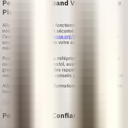
Personnalisé Quand Vous en Avez le
Plus Besoin
Ally à Votre Côté est une fonctionnalité bienveillante
intégrée à Ally, la chatbot sécurisé de soutien à
l'avortement de
safe2choose.org/fr
, conçu pour offrir du
soutien à chaque étape de votre avortement
médicamenteux.
Pour celles qui utilisent la mifépristone et le misoprostol,
ou uniquement le misoprostol, avant 13 semaines de
grossesse, Ally propose des rappels opportuns, des
messages de suivi et des conseils précis et sans jugement.
Ally offre réassurance, informations de sécurité et soutien
local 24h/24 et 7j/7.
Loading...
Pourquoi Faire Confiance à Ally ?