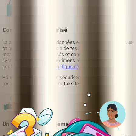
Confidentiel et Sécurisé
La confidentialité de tes données est importante pour nous
et nous prenons grand soin de tes informations. Tes
messages restent sécurisés et confidentiels dans notre
système, et nous les supprimons régulièrement
conformément à notre
Politique de Confidentialité
.
Pour une expérience plus sécurisée, nous te
recommandons d'utiliser notre
site web
ou
WhatsApp
.
Un Soutien Sans Jugement