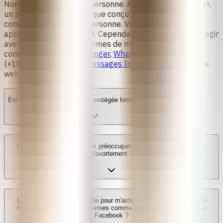
Non,
Ally n'est pas une personne
. Ally est une chatbot IA,
un programme informatique conçu pour simuler une
conversation avec une personne. Vous ne pouvez pas
appeler Ally directement. Cependant, vous pouvez interagir
avec Ally via des plateformes de messagerie textuelle
comme
Facebook Messenger
,
WhatsApp
(+18332212559), les
messages Instagram
ou notre
site
web
.
Est-ce que ma vie privée est protégée lorsque j'utilise Ally ?
Puis-je parler à Ally de mes préoccupations pendant le processus
d'avortement ?
Est-ce qu'Ally est disponible pour m'aider à tout moment ? Puis-je
trouver Ally sur des plateformes comme WhatsApp, Instagram ou
Facebook ?