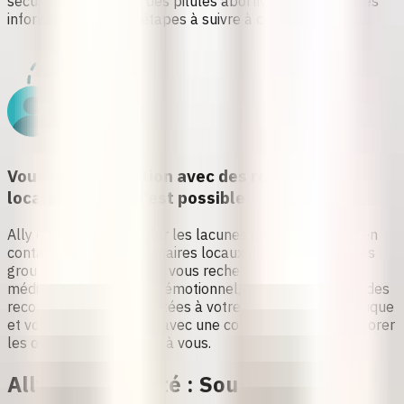
sécurisée et efficace des pilules abortives
, y compris des
informations sur les étapes à suivre à chaque phase.
Vous met en relation avec des ressources
locales lorsque c'est possible
Ally contribue à combler les lacunes en vous mettant en
contact avec des
partenaires locaux de confiance et des
groupes de soutien
. Que vous recherchiez des conseils
médicaux ou un soutien émotionnel, Ally vous propose des
recommandations adaptées à votre situation géographique
et vous met en contact avec une conseillère afin d'explorer
les
options qui s'offrent à vous
.
Ally à Votre Côté : Soutien