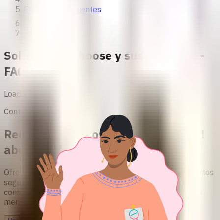
Preguntas frecuentes
safe2choose
Sobre safe2choose y sus Servicios -
FAQ
Loading...
Contacto y apoyo
Recibe apoyo y orientación sobre el
aborto
Ofrecemos información basada en evidencia sobre abortos
seguros. Nuestro servicio de consejería es gratuito,
confidencial, seguro y sin juicios. ¡Estamos esperando tu
mensaje!