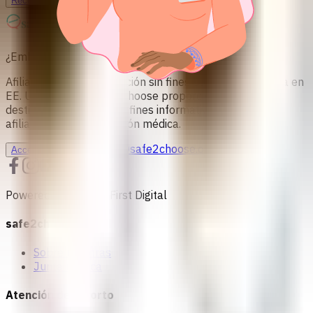
Recibe apoyo personalizado
¿Embarazo no deseado? Podemos apoyarte
Afiliados a una organización sin fines de lucro registrada en
EE. UU. 501c (3) safe2choose proporciona contenido
destinado únicamente a fines informativos y no está
afiliada a una organización médica.
info@safe2choose.org
Accede a Consejería
Powered by Women First Digital
safe2choose
Sobre nosotras
Junta médica
Atención del aborto