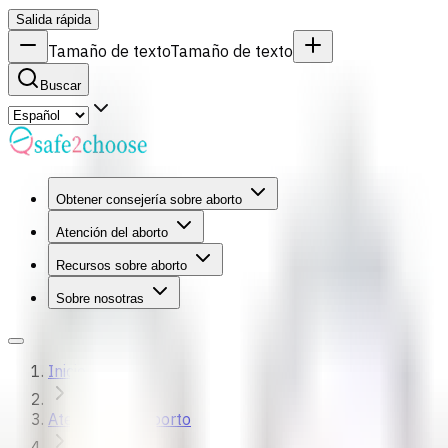
Salida rápida
Tamaño de texto
Tamaño de texto
Buscar
Obtener consejería sobre aborto
Atención del aborto
Recursos sobre aborto
Sobre nosotras
Inicio
Atención del aborto