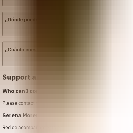
¿Dónde puedo hacerme un aborto por Aspiración Manua
¿Cuánto cuesta la Aspiración Manual Endouterina (AME
Support and Resources in
Perú
Who can I contact for more information about abo
Please contact the following organizations to access abortio
Serena Morena - aborto, justicia y oportunidad
Red de acompañamiento en aborto