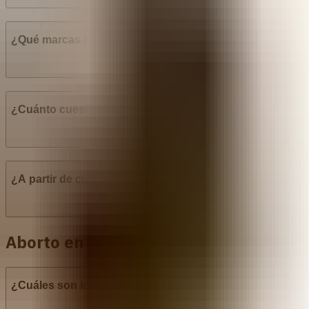
¿Qué marcas de pastillas abortivas están más disponibl
¿Cuánto cuestan las pastillas abortivas en Perú?
¿A partir de cuántas semanas de embarazo se puede recurr
Aborto en clínica en Perú
¿Cuáles son los diferentes tipos de procedimientos de a