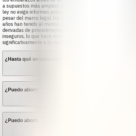
a supuestos más amplios de "patología materna" (por ejemp
ley no exige informes policiales o judiciales, los profesiona
pesar del marco legal, los abortos inseguros siguen siendo
años han tenido al menos un aborto en su vida, la mayoría en
derivadas de procedimientos inseguros.Cada año, alrededor 
inseguros, lo que hace resaltar un persistente y grave probl
significativamente a la morbilidad y mortalidad maternas en e
¿Hasta qué semana está permitido el aborto en Perú?
¿Puedo abortar si soy menor de edad en Perú?