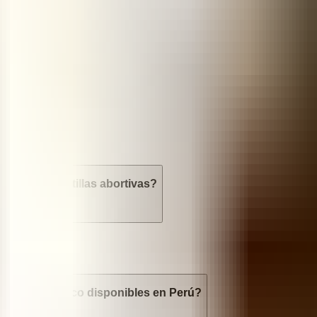
es en Perú?
ir a las pastillas abortivas?
borto quirúrgico disponibles en Perú?