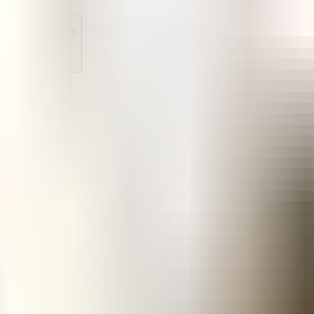
nyuge en Perú?
rú?
 Perú?
isoprostol?