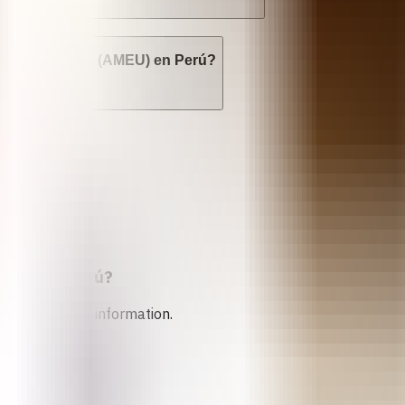
l Endouterina (AMEU) en Perú?
U) en Perú?
rtion in
Perú
?
n services and information.