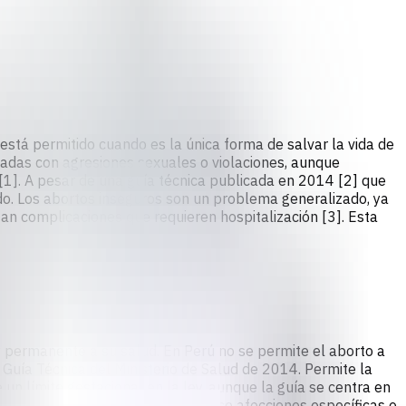
stá permitido cuando es la única forma de salvar la vida de
adas con agresiones sexuales o violaciones, aunque
1]. A pesar de una guía técnica publicada en 2014 [2] que
ado. Los abortos inseguros son un problema generalizado, ya
 complicaciones que requieren hospitalización [3]. Esta
y permanente a su salud. En Perú no se permite el aborto a
a Guía Técnica del Ministerio de Salud de 2014. Permite la
un límite gestacional en la ley, aunque la guía se centra en
iendo referencia a una lista de once afecciones específicas o