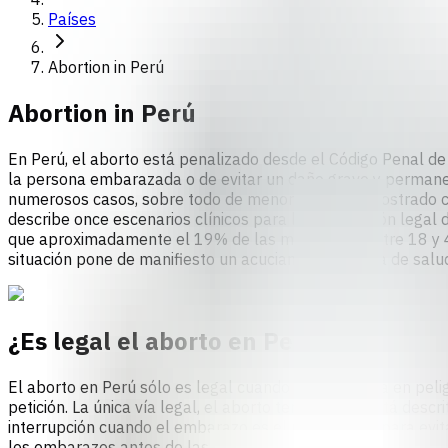
Países
Abortion in Perú
Abortion in
Perú
En Perú, el aborto está penalizado desde el Código Penal de
la persona embarazada o de evitar un daño grave y permanen
numerosos casos, sobre todo de menores, han demostrado cóm
describe once escenarios clínicos para la interrupción legal
que aproximadamente el 19% de las mujeres de entre 18 y 4
situación pone de manifiesto un acuciante problema de salud 
¿Es legal el aborto en Perú?
El aborto en Perú sólo es legal cuando se encuentra en peli
petición. La única vía legal, el aborto terapéutico, está des
interrupción cuando el embarazo es el único medio para evitar
los embarazos antes de las 22 semanas [2].Para ello, una jun