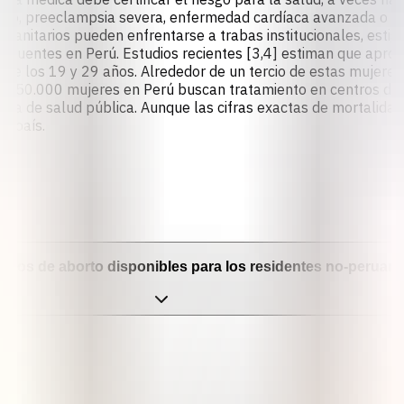
lo, preeclampsia severa, enfermedad cardíaca avanzada o mal
les sanitarios pueden enfrentarse a trabas institucionales, est
 frecuentes en Perú. Estudios recientes [3,4] estiman que ap
tre los 19 y 29 años. Alrededor de un tercio de estas mujeres
de 50.000 mujeres en Perú buscan tratamiento en centros de 
ema de salud pública. Aunque las cifras exactas de mortalidad
l país.
¿Puedo abortar si no soy ciudadana peruana? ¿Hay se