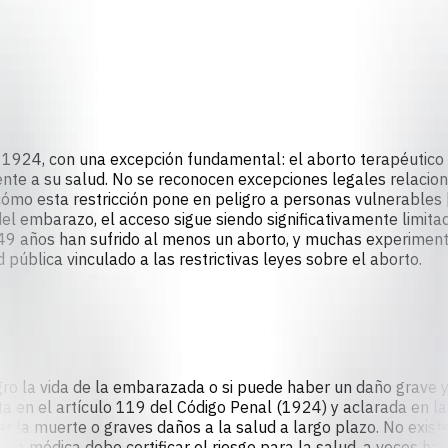
 1924, con una excepción fundamental: el aborto terapéutico e
te a su salud. No se reconocen excepciones legales relacion
o esta restricción pone en peligro a personas vulnerables [
 del embarazo, el acceso sigue siendo significativamente limit
9 años han sufrido al menos un aborto, y muchas experimentan
pública vinculado a las restrictivas leyes sobre el aborto.
gro la vida de la embarazada o si puede haber un daño grave 
crita en el artículo 119 del Código Penal (1924) y aclarada en l
 la muerte o graves daños a la salud a largo plazo. No existe 
ta médica debe certificar el riesgo para la salud, a veces hac