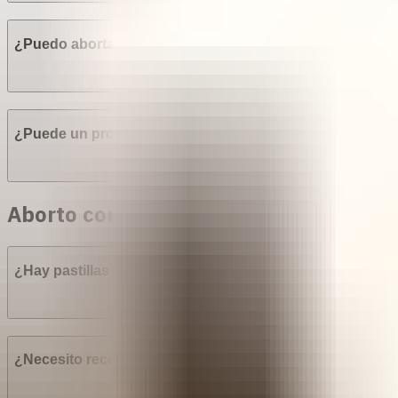
¿Puedo abortar sin el consentimiento de mi familia o có
¿Puede un proveedor negarse a realizar un aborto en Pe
Aborto con pastillas en Perú
¿Hay pastillas abortivas (mifepristona y misoprostol) en
¿Necesito receta médica para comprar Mifepristona? ¿M