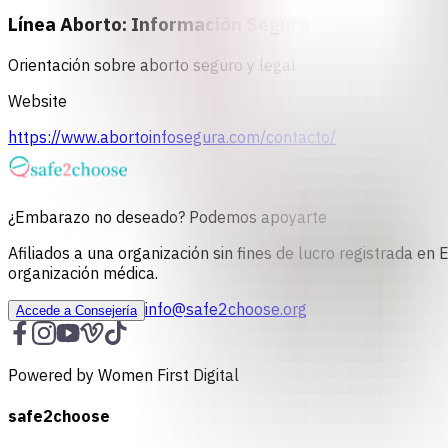
Línea Aborto: Información Segura
Orientación sobre aborto seguro y legal
Website
https://www.abortoinfosegura.com/contacto/
¿Embarazo no deseado? Podemos apoyarte
Afiliados a una organización sin fines de lucro registrada e
organización médica.
info@safe2choose.org
Accede a Consejería
Powered by Women First Digital
safe2choose