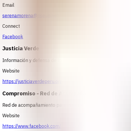
Email
serenamorena@riseup.net
Connect
Facebook
Justicia Verde
Información y defensa de los derechos sexuales y reproduct
Website
https://justiciaverdeperu.org/
Compromiso - Red de Acompañantes PERU
Red de acompañamiento para abortos seguros
Website
https://www.facebook.com/compromisored