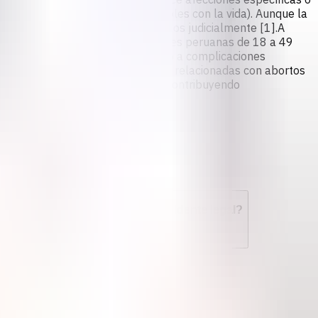
formaciones fetales incompatibles con la vida). Aunque la
igmatización y miedo a ser procesados judicialmente [1].A
roximadamente el 19% de las mujeres peruanas de 18 a 49
 requirieron hospitalización debido a complicaciones
salud pública por complicaciones relacionadas con abortos
 varían, el aborto inseguro sigue contribuyendo
rvicios de aborto disponibles para los residentes no-peruanos? ¿Puedo abortar si no soy residente legal?