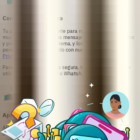
Confidencial y Segura
Tu privacidad es importante para nosotras
y cuidamos
mucho tu información. Tus mensajes permanecen seguros
y privados en nuestro sistema, y los eliminamos
periódicamente de acuerdo con nuestra
Política de
Privacidad
.
Para una experiencia más segura, te recomendamos que
utilices nuestro
sitio web
o
WhatsApp
.
Apoyo Sin Juicios
Ally ofrece un espacio compasivo y libre de juicios, en el
cual puedes obtener ayuda sin presión ni prejuicios.