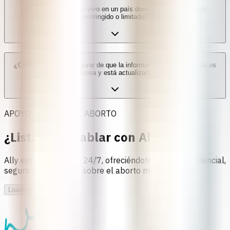
¿Puedo usar a Ally si vivo en un país donde el aborto es ilegal,
restringido o limitado?
¿Cómo me puedo asegurar de que la información que Ally me da es
precisa y está actualizada?
APOYO DURANTE EL ABORTO
¿Lista para hablar con Ally?
Ally está aquí para ti 24/7, ofreciéndote apoyo confidencial,
seguro y profesional sobre el aborto médico.
Loading...