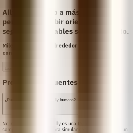
Ally ha ayudado a más de 10,000
personas a recibir orientaciones
seguras y confiables sobre el aborto.
Miles de personas alrededor del mundo ya
confían en Ally.
Loading...
Preguntas frecuentes
¿Puedo llamar a Ally? ¿Es Ally humana?
No,
Ally no es humana
. Ally es una IA, un programa de
computador diseñado para simular conversaciones con un