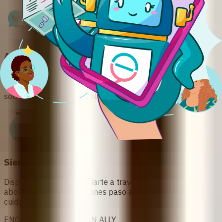
Asesoría guiada por expertas
Desarrollada junto a destacadas profesionales médicas,
nuestra chatbot proporciona información confiable y actual
sobre el aborto con pastillas.
Siempre disponible
Disponible 24/7 para guiarte a través del proceso de
aborto médico, instrucciones paso a paso y guía para el
cuidado posterior.
ENCUENTRA APOYO CON ALLY