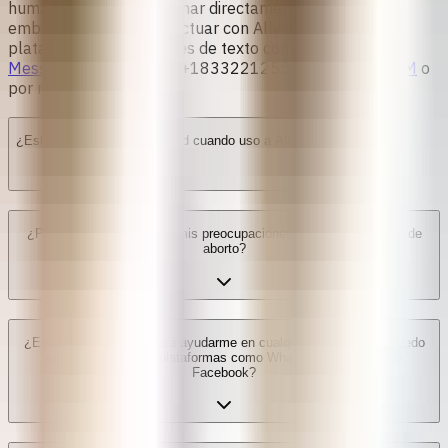
humano. No puedes llamar directamente a Ally. Sin
embargo, puedes interactuar con Ally a través de
plataformas de mensajes de texto como
Facebook
Messenger
,
WhatsApp
(+18332212559),
Instagram DM
o
por nuestra
página web
.
¿Está protegida mi privacidad cuando uso a Ally?
¿Puedo expresarle a Ally mis preocupaciones durante el proceso de
aborto?
¿Está Ally disponible para ayudarme en cualquier momento? ¿Puedo
encontrar a Ally en plataformas como Whatsapp, Instagram o
Facebook?