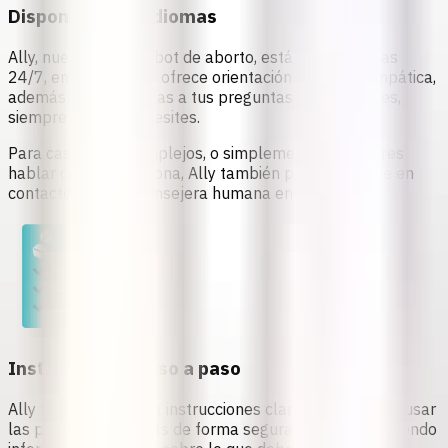
Disponible en 6 idiomas
Ally, nuestra
IA chatbot de aborto
, está disponible las
24/7, en 6 idiomas
, y ofrece orientación precisa y empática,
además de respuestas a tus preguntas más comunes,
siempre que las necesites.
Para casos más complejos, o simplemente si prefieres
hablar con una persona, Ally también puede ponerte en
contacto con una consejera humana en tu idioma.
Instrucciones paso a paso
Ally te proporcionará instrucciones claras sobre
cómo usar
las pastillas abortivas de forma segura y eficaz
, incluyendo