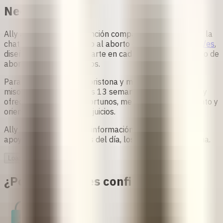
Necesitas
Ally a Tu Lado es una función compasiva dentro de Ally, la
chatbot segura de apoyo al aborto de
safe2choose.org/es
,
diseñado para acompañarte en cada paso de tu proceso de
aborto con medicamentos.
Para quienes usan mifepristona y misoprostol, o solo
misoprostol, antes de las 13 semanas de gestación, Ally
ofrece recordatorios oportunos, mensajes de seguimiento y
orientación precisa y sin juicios.
Ally brinda tranquilidad, información sobre seguridad y
apoyo local las 24 horas del día, los 7 días de la semana.
Loading...
¿Por qué puedes confiar en Ally?