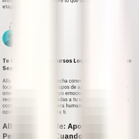
información revisada sobre lo que debes hacer en cada
etapa.
Te Conecta Con Recursos Locales Siempre Que
Sea Posible
Ally ayuda a cerrar la brecha conectándote con
aliados
locales de confianza y grupos de apoyo
. Tanto si buscas
orientación médica o apoyo emocional, Ally te ofrece
recomendaciones adaptadas a tu ubicación y te pone en
contacto con una consejera humana para explorar las
opciones disponibles para ti
.
Ally By Your Side: Apoyo
Personalisado Cuando Más lo